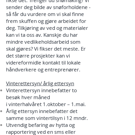
fikse det. Trenger du snømåking? Vi
sender deg bilde av snøforholdene -
så får du vurdere om vi skal finne
frem skuffen og gjøre arbeidet for
deg. Tilkjøring av ved og materialer
kan vi ta oss av. Kanskje du har
mindre vedlikeholdsarbeid som
skal gjøres? Vi fikser det meste. Er
det større prosjekter kan vi
videreformidle kontakt til lokale
håndverkere og entreprenører.
Vinterettersyn/ årlig ettersyn
Vinterettersyn innebefatter to
besøk hver måned
i vinterhalvåret 1.oktober – 1.mai.
Årlig ettersyn innebefatter det
samme som vintertilsyn i 12 mndr.
Utvendig befaring av hytta og
rapportering ved en sms eller