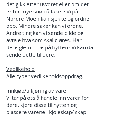
det gikk etter uværet eller om det
er for mye snø på taket? Vi på
Nordre Moen kan sjekke og ordne
opp. Mindre saker kan vi ordne.
Andre ting kan vi sende bilde og
avtale hva som skal gjøres. Har
dere glemt noe på hytten? Vi kan da
sende dette til dere.
Vedlikehold
Alle typer vedlikeholdsoppdrag.
Innkjøp/tilkjøring av varer
Vi tar på oss å handle inn varer for
dere, kjøre disse til hytten og
plassere varene i kjøleskap/ skap.
Snørydding
Snømåking fra taket, rydding av