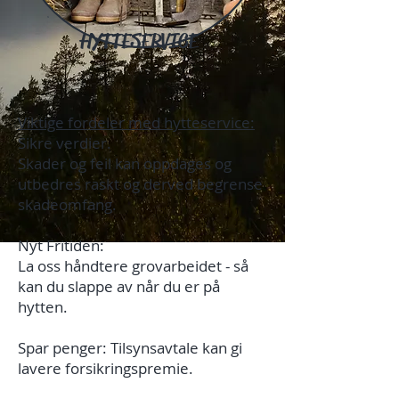
HYTTESERVICE
Viktige fordeler med hytteservice:
Sikre verdier.
Skader og feil kan oppdages og
utbedres raskt og derved begrense
skadeomfang.
Nyt Fritiden:
La oss håndtere grovarbeidet - så
kan du slappe av når du er på
hytten.
Spar penger: Tilsynsavtale kan gi
lavere forsikringspremie.